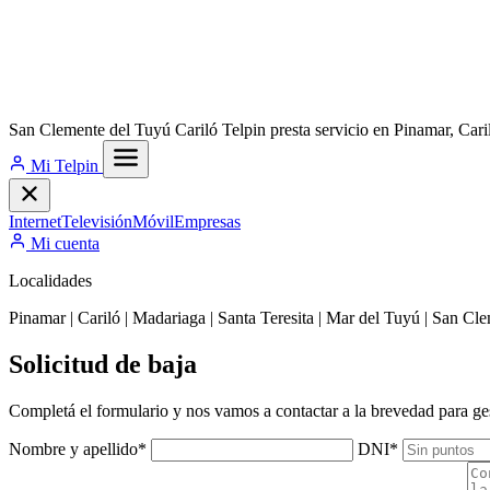
San Clemente del Tuyú
Cariló
Telpin presta servicio en Pinamar, Car
Mi Telpin
Internet
Televisión
Móvil
Empresas
Mi cuenta
Localidades
Pinamar
|
Cariló
|
Madariaga
|
Santa Teresita
|
Mar del Tuyú
|
San Cle
Solicitud de baja
Completá el formulario y nos vamos a contactar a la brevedad para gest
Nombre y apellido
*
DNI
*